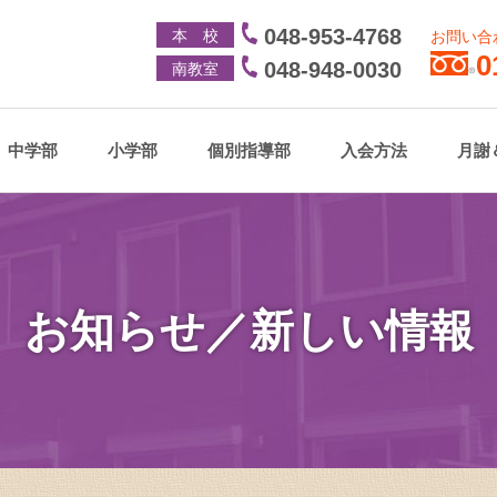
048-953-4768
本 校
お問い合
0
048-948-0030
南教室
®
中学部
小学部
個別指導部
入会方法
月謝
お知らせ／新しい情報