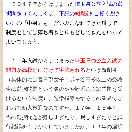
２０１７年からはじまった
埼玉県公立入試の選
択問題（くわしくは、下記の
※解説
をご覧くださ
い）
の『中身』
も、だいぶこなれてきた感じで
、
制度としては落ち着きとりもどしてきたといって
よいでしょう。
１７年入試からはじまった
埼玉県の公立入試の
問題が高校別に分けて実施される
という新制度
（具体的には春日部女子・越ヶ谷高校以上の受験
生は選択問題という名のやや難系の入試問題を受
けるという制度）、進学指導をするこの業界では
おおむね大歓迎なのですが、１７年、１８年と、
当の選択問題が難しすぎたり、易しすぎたりと試
行錯誤をくりかえしていましたが、１９年の選択