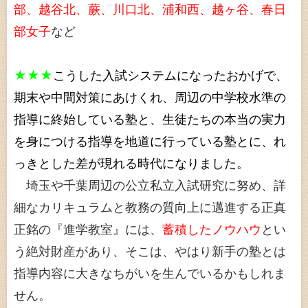
部、越谷北、蕨、川口北、浦和西、越ヶ谷、春日
部女子
など
★★★
こうした入試システムになったおかげで、
期末や中間対策にあけくれ、周辺の中学校水準の
指導に終始している塾と、生徒たちの本当の実力
を身につける指導を地道に行っている塾とに、れ
っきとした差が現れる時代になりました。
埼玉や千葉周辺の公立私立入試研究に努め、詳
細なカリキュラムと教務の質向上に邁進する正真
正銘の『進学教室』には、
蓄積したノウハウ
とい
う絶対財産があり、そこは、やはり新手の塾とは
指導内容に大きなちがいを生んでいるかもしれま
せん。